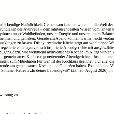
ebendige Natürlichkeit. Gemeinsam tauchen wir ein in die Welt der ayu
 Grundlagen des Ayurveda – dem jahrtausendealten Wissen vom langen u
hmen unser Wohlbefinden, unsere Energie und unsere innere Balance b
hrnehmen und genießen. Gerade am Abend können warme, leicht verdaul
sklingen zu lassen. Die ayurvedische Küche zeigt auf wohltuende Wei
egenerierende, ayurvedisch inspirierte Abendgerichte mit ausgewählte
r Zugang dazu, wie wohltuend ayurvedisches Kochen im Alltag wirken k
– gemeinsames Kochen regenerierender Abendgerichte – Inspirationen
gen zum Mitnehmen Für wen ist der Kochkurs geeignet? Für alle, die
 Freude am gemeinsamen Kochen und Genießen haben. Es sind keine Vor
Sommer-Retreats „In deiner Lebendigkeit“ (23.–26. August 2026) im B
weisung zu.