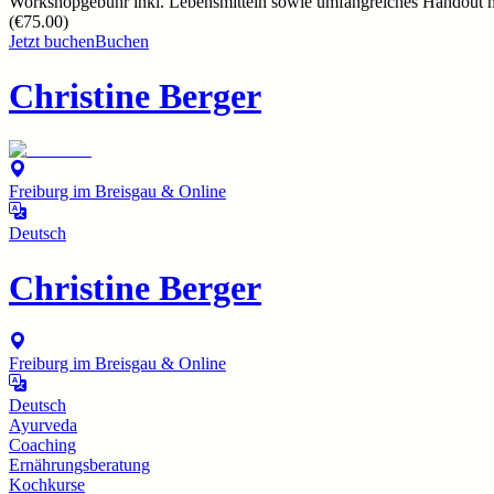
Workshopgebühr inkl. Lebensmitteln sowie umfangreiches Handout m
(
€75.00
)
Jetzt buchen
Buchen
Christine Berger
Freiburg im Breisgau & Online
Deutsch
Christine Berger
Freiburg im Breisgau & Online
Deutsch
Ayurveda
Coaching
Ernährungsberatung
Kochkurse