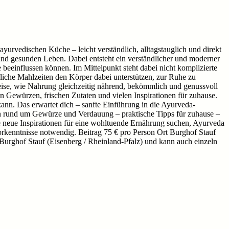
rvedischen Küche – leicht verständlich, alltagstauglich und direkt
nd gesunden Leben. Dabei entsteht ein verständlicher und moderner
eeinflussen können. Im Mittelpunkt steht dabei nicht komplizierte
iche Mahlzeiten den Körper dabei unterstützen, zur Ruhe zu
se, wie Nahrung gleichzeitig nährend, bekömmlich und genussvoll
n Gewürzen, frischen Zutaten und vielen Inspirationen für zuhause.
ann. Das erwartet dich – sanfte Einführung in die Ayurveda-
 rund um Gewürze und Verdauung – praktische Tipps für zuhause –
 neue Inspirationen für eine wohltuende Ernährung suchen, Ayurveda
kenntnisse notwendig. Beitrag 75 € pro Person Ort Burghof Stauf
urghof Stauf (Eisenberg / Rheinland-Pfalz) und kann auch einzeln