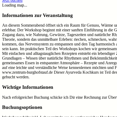
Jetzt buchen
Loading map...
Informationen zur Veranstaltung
An diesem Sommerabend öffnet sich ein Raum für Genuss, Wärme und l
erlebbar. Der Workshop beginnt mit einer sanften Einführung in die
Zugang dazu, wie Nahrung, Gewürze, Tageszeiten und natürliche Rhyt
Theorie, sondern das unmittelbare Erleben: riechen, schmecken, wa
kommen, das Nervensystem zu entspannen und den Tag harmonisch au
sein kann. Im praktischen Teil des Workshops kochen wir gemeinsam r
Mit einfachen und alltagstauglichen Rezepten entsteht ein lebendige
Grundlagen – Wissen über natürliche Rhythmen und Bekömmlichkeit 
gemeinsames Essen in entspannter Atmosphäre – Rezepte und Anregun
auf eine leichte und verständliche Weise kennenlernen möchten und
www.zentrum-burghofstauf.de Dieser Ayurveda Kochkurs ist Teil des 
gebucht werden.
Wichtige Informationen
Nach erfolgreicher Buchung schicke ich Dir eine Rechnung zur Über
Buchungsoptionen